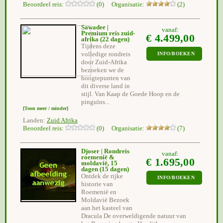
Beoordeel reis:
(0) Organisatie:
(2)
Sawadee |
vanaf:
Premium reis zuid-
€ 4.499,00
afrika
(22 dagen)
Tijdens deze
volledige rondreis
INFO/BOEKEN
door Zuid-Afrika
bezoeken we de
hoogtepunten van
dit diverse land in
stijl. Van Kaap de Goede Hoop en de
pinguïns...
[Toon meer / minder]
Landen:
Zuid Afrika
Beoordeel reis:
(0) Organisatie:
(7)
Djoser | Rondreis
vanaf:
roemenië &
€ 1.695,00
moldavië, 15
dagen
(15 dagen)
Ontdek de rijke
INFO/BOEKEN
historie van
Roemenië en
Moldavië Bezoek
aan het kasteel van
Dracula De overweldigende natuur van