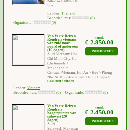
Khao Lak Resort &
Spa
Landen:
Thailand
Beoordeel reis:
(0)
Organisatie:
(0)
Van Verre Reizen |
vanaf:
Rondreis vietnam:
€ 2.850,00
van zuid naar
noord of andersom
(19 dagen)
INFO/BOEKEN
Zuid-Vietnam: Hoi
Chi Minh City, Cu
Chi tunnels >
Mekongdelta
Centraal-Vietnam: Hoi An > Hue > Phong
Nha NP Noord-Vietnam: Hanoi > Sapa >...
[Toon meer / minder]
Landen:
Vietnam
Beoordeel reis:
(0) Organisatie:
(0)
Van Verre Reizen |
vanaf:
Rondreis
€ 2.450,00
hoogtepunten van
sulawesi
(20
dagen)
INFO/BOEKEN
Zuid-
Sulawesi: Makassar