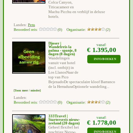
Colca Canyon,
Titicacameer en
Machu Picchu en verblijf in deluxe
hotels.
Landen:
Peru
Beoordeel reis:
(0) Organisatie:
(2)
Djoser |
vanaf:
Wandelreis la
€ 1.395,00
palma - spanje, 8
dagen
(8 dagen)
Wandelingen
INFO/BOEKEN
vanuit vast hotel
(incl. ontbijt) in
Los LlanosNaar de
top van Pico
BejenadoDe spectaculaire kloof Barranco
de la HerraduraOptionele wandeling...
[Toon meer / minder]
Landen:
Beoordeel reis:
(0) Organisatie:
(2)
333Travel |
vanaf:
Startersreis nieuw-
€ 1.778,00
zeeland
(20 dagen)
Geheel flexibel het
prachtige Nieuw-
INFO/BOEKEN