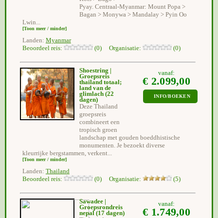
Pyay. Centraal-Myanmar: Mount Popa >
Bagan > Monywa > Mandalay > Pyin Oo
Lwin...
[Toon meer / minder]
Landen:
Myanmar
Beoordeel reis:
(0) Organisatie:
(0)
Shoestring |
vanaf:
Groepsreis
€ 2.099,00
thailand totaal;
land van de
glimlach
(22
INFO/BOEKEN
dagen)
Deze Thailand
groepsreis
combineert een
tropisch groen
landschap met gouden boeddhistische
monumenten. Je bezoekt diverse
kleurrijke bergstammen, verkent...
[Toon meer / minder]
Landen:
Thailand
Beoordeel reis:
(0) Organisatie:
(5)
Sawadee |
vanaf:
Groepsrondreis
€ 1.749,00
nepal
(17 dagen)