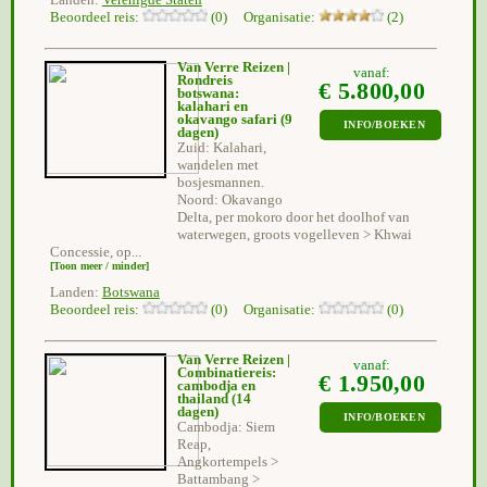
Landen:
Verenigde Staten
Beoordeel reis:
(0) Organisatie:
(2)
Van Verre Reizen |
vanaf:
Rondreis
€ 5.800,00
botswana:
kalahari en
okavango safari
(9
INFO/BOEKEN
dagen)
Zuid: Kalahari,
wandelen met
bosjesmannen.
Noord: Okavango
Delta, per mokoro door het doolhof van
waterwegen, groots vogelleven > Khwai
Concessie, op...
[Toon meer / minder]
Landen:
Botswana
Beoordeel reis:
(0) Organisatie:
(0)
Van Verre Reizen |
vanaf:
Combinatiereis:
€ 1.950,00
cambodja en
thailand
(14
dagen)
INFO/BOEKEN
Cambodja: Siem
Reap,
Angkortempels >
Battambang >