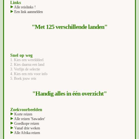
Links
Alle reislinks !
Een link aanmelden
"Met 125 verschillende landen"
Snel op weg
1. Kies een werelddeel
2. Kies daarna een land
3. Verfijn de selectie
4. Kies een reis voor info
5. Boek jouw reis
"Handig alles in één overzicht"
Zoekvoorbeelden
Korte reizen
Alle reizen 'Sawadee'
Goedkope reizen
Vanaf drie weken
Alle Afrika reizen