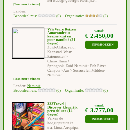
het Bucegi-gebergte Heerlijke...
[Toon meer / minder]
Landen:
Beoordeel reis:
(0) Organisatie:
(2)
Van Verre Reizen |
vanaf:
Autorondreis:
€ 2.450,00
kaapse kust en
puur namibië
(21
dagen)
INFO/BOEKEN
Zuid-Afrika, zuid:
Kaapstad. West:
Paternoster >
Clanwilliam >
Springbok. Zuid-Namibië: Fish River
Canyon > Aus > Sossusvlei. Midden-
Namibië:...
[Toon meer / minder]
Landen:
Namibië
Beoordeel reis:
(0) Organisatie:
(0)
333Travel |
vanaf:
Discover kleurrijk
€ 3.777,00
peru deluxe
(14
dagen)
Verken de
INFO/BOEKEN
hoogtepunten in
o.a. Lima, Arequipa,