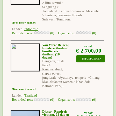
> Bira, strand >
Sengkang >
Torajaland. Centraal-Sulawesi: Masamba
> Tentena, Posomeer. Noord-
Sulawesi: Tomohon...
[Toon meer / minder]
Landen:
Indonesië
Beoordeel reis:
(0) Organisatie:
(0)
Van Verre Reizen |
vanaf:
Rondreis thailand:
€ 2.700,00
familiereis
thailand
(19
dagen)
INFO/BOEKEN
Bangkok, op de
fiets >
Kanchanaburi,
slapen op een
jungleraft > Ayutthaya, tempels > Chiang
Mai, olifanten wassen > Khao Sok
National Park,...
[Toon meer / minder]
Landen:
Thailand
Beoordeel reis:
(0) Organisatie:
(0)
Djoser | Rondreis
vanaf:
vietnam, 22 dagen