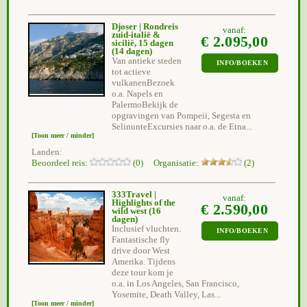
Djoser | Rondreis
vanaf:
zuid-italië &
€ 2.095,00
sicilië, 15 dagen
(14 dagen)
Van antieke steden
INFO/BOEKEN
tot actieve
vulkanenBezoek
o.a. Napels en
PalermoBekijk de
opgravingen van Pompeii, Segesta en
SelinunteExcursies naar o.a. de Etna...
[Toon meer / minder]
Landen:
Beoordeel reis:
(0) Organisatie:
(2)
333Travel |
vanaf:
Highlights of the
€ 2.590,00
wild west
(16
dagen)
Inclusief vluchten.
INFO/BOEKEN
Fantastische fly
drive door West
Amerika. Tijdens
deze tour kom je
o.a. in Los Angeles, San Francisco,
Yosemite, Death Valley, Las...
[Toon meer / minder]