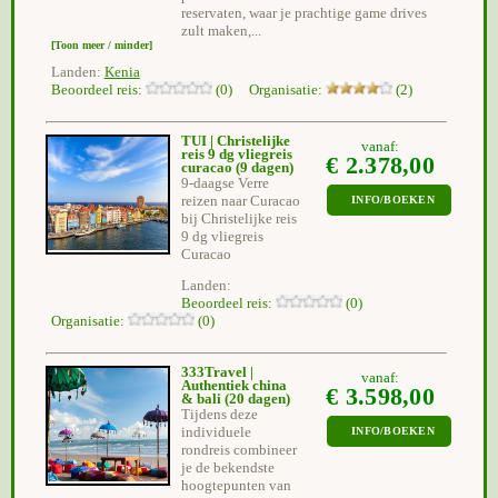
reservaten, waar je prachtige game drives
zult maken,...
[Toon meer / minder]
Landen:
Kenia
Beoordeel reis:
(0) Organisatie:
(2)
TUI | Christelijke
vanaf:
reis 9 dg vliegreis
€ 2.378,00
curacao
(9 dagen)
9-daagse Verre
reizen naar Curacao
INFO/BOEKEN
bij Christelijke reis
9 dg vliegreis
Curacao
Landen:
Beoordeel reis:
(0)
Organisatie:
(0)
333Travel |
vanaf:
Authentiek china
€ 3.598,00
& bali
(20 dagen)
Tijdens deze
individuele
INFO/BOEKEN
rondreis combineer
je de bekendste
hoogtepunten van