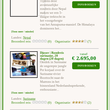
Tijdens deze
avontuurlijke
INFO/BOEKEN
rondreis door Nepal
maken we een 5-
daagse trektocht in
het voorgebergte
van het Annapurna-massief. De Himalaya
domineren het...
[Toon meer / minder]
Landen:
Nepal
Beoordeel reis:
(0) Organisatie:
(7)
Djoser | Rondreis
vanaf:
suriname, 20
€ 2.695,00
dagen
(20 dagen)
Ontdek in Suriname
de ongerepte jungle
INFO/BOEKEN
Per korjaal over de
Suriname-rivier
Boottocht naar de
Marrons in het
binnenland Nederlandssprekende,
enthousiaste...
[Toon meer / minder]
Landen:
Suriname
Beoordeel reis:
(0) Organisatie:
(2)