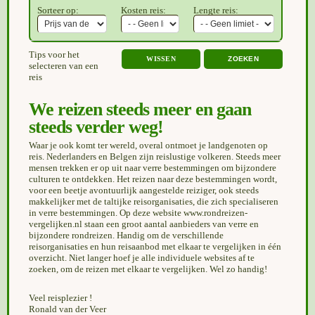
Sorteer op:
Kosten reis:
Lengte reis:
Tips voor het
WISSEN
selecteren van een
reis
We reizen steeds meer en gaan
steeds verder weg!
Waar je ook komt ter wereld, overal ontmoet je landgenoten op
reis. Nederlanders en Belgen zijn reislustige volkeren. Steeds meer
mensen trekken er op uit naar verre bestemmingen om bijzondere
culturen te ontdekken. Het reizen naar deze bestemmingen wordt,
voor een beetje avontuurlijk aangestelde reiziger, ook steeds
makkelijker met de taltijke reisorganisaties, die zich specialiseren
in verre bestemmingen. Op deze website www.rondreizen-
vergelijken.nl staan een groot aantal aanbieders van verre en
bijzondere rondreizen. Handig om de verschillende
reisorganisaties en hun reisaanbod met elkaar te vergelijken in één
overzicht. Niet langer hoef je alle individuele websites af te
zoeken, om de reizen met elkaar te vergelijken. Wel zo handig!
Veel reisplezier !
Ronald van der Veer