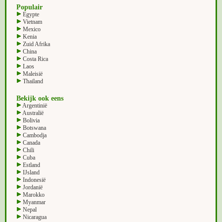
Populair
Egypte
Vietnam
Mexico
Kenia
Zuid Afrika
China
Costa Rica
Laos
Maleisië
Thailand
Bekijk ook eens
Argentinië
Australië
Bolivia
Botswana
Cambodja
Canada
Chili
Cuba
Estland
IJsland
Indonesië
Jordanië
Marokko
Myanmar
Nepal
Nicaragua