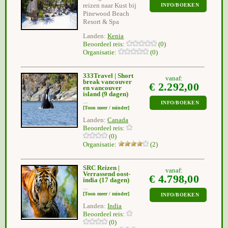
reizen naar Kust bij
INFO/BOEKEN
Pinewood Beach
Resort & Spa
Landen:
Kenia
Beoordeel reis:
(0)
Organisatie:
(0)
333Travel | Short
vanaf:
break vancouver
€ 2.292,00
en vancouver
island
(9 dagen)
...
INFO/BOEKEN
[Toon meer / minder]
Landen:
Canada
Beoordeel reis:
(0)
Organisatie:
(2)
SRC Reizen |
vanaf:
Verrassend oost-
€ 4.798,00
india
(17 dagen)
...
[Toon meer / minder]
INFO/BOEKEN
Landen:
India
Beoordeel reis:
(0)