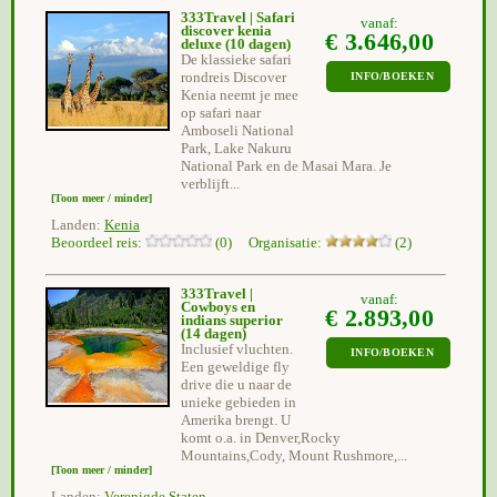
333Travel | Safari
vanaf:
discover kenia
€ 3.646,00
deluxe
(10 dagen)
De klassieke safari
rondreis Discover
INFO/BOEKEN
Kenia neemt je mee
op safari naar
Amboseli National
Park, Lake Nakuru
National Park en de Masai Mara. Je
verblijft...
[Toon meer / minder]
Landen:
Kenia
Beoordeel reis:
(0) Organisatie:
(2)
333Travel |
vanaf:
Cowboys en
€ 2.893,00
indians superior
(14 dagen)
Inclusief vluchten.
INFO/BOEKEN
Een geweldige fly
drive die u naar de
unieke gebieden in
Amerika brengt. U
komt o.a. in Denver,Rocky
Mountains,Cody, Mount Rushmore,...
[Toon meer / minder]