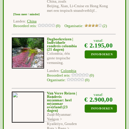
China, zoals
Beijing, Xian, Li-Cruise en Hong Kong
met een tropisch strandverblijf...
[Toon meer / minder]
Landen:
China
Beoordeel reis:
(0) Organisatie:
(2)
Dagboekreizen |
vanaf:
Individuele
€ 2.195,00
rondreis colombia
(21 dagen)
Colombia; één
INFO/BOEKEN
grote tropische
verrassing.
Landen:
Colombia
Beoordeel reis:
(0)
Organisatie:
(0)
Van Verre Reizen |
vanaf:
Rondreis
€ 2.900,00
myanmar: heel
myanmar
overland
(23
INFO/BOEKEN
dagen)
Zuid-Myanmar:
Yangon >
Kyaiktiyo, Gouden
Rots > Bago >