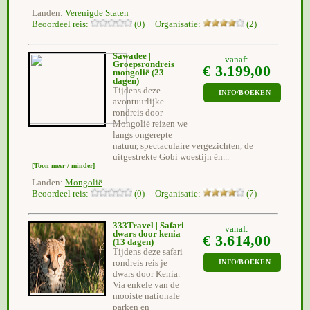
Landen:
Verenigde Staten
Beoordeel reis:
(0) Organisatie:
(2)
Sawadee |
vanaf:
Groepsrondreis
€ 3.199,00
mongolië
(23
dagen)
Tijdens deze
INFO/BOEKEN
avontuurlijke
rondreis door
Mongolië reizen we
langs ongerepte
natuur, spectaculaire vergezichten, de
uitgestrekte Gobi woestijn én...
[Toon meer / minder]
Landen:
Mongolië
Beoordeel reis:
(0) Organisatie:
(7)
333Travel | Safari
vanaf:
dwars door kenia
€ 3.614,00
(13 dagen)
Tijdens deze safari
rondreis reis je
INFO/BOEKEN
dwars door Kenia.
Via enkele van de
mooiste nationale
parken en