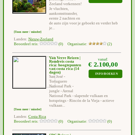
Zeeland verkennen!
Je vluchten,
aankomsttransfer,
eerste 2 nachten en
de auto zijn voor je geboekt en verder heb
je...
[Toon meer / minder]
Landen:
Nieuw-Zeeland
Beoordeel reis:
(0) Organisatie:
(2)
Van Verre Reizen |
vanaf:
Rondreis costa
€ 2.100,00
rica: hoogtepunten
van costa rica
(14
dagen)
INFO/BOEKEN
San José -
Tortuguero
National Park -
jungle - Arenal
National Park - slapende vulkaan en
hotsprings - Rincón de la Vieja - actieve
vulkaan...
[Toon meer / minder]
Landen:
Costa Rica
Beoordeel reis:
(0) Organisatie:
(0)