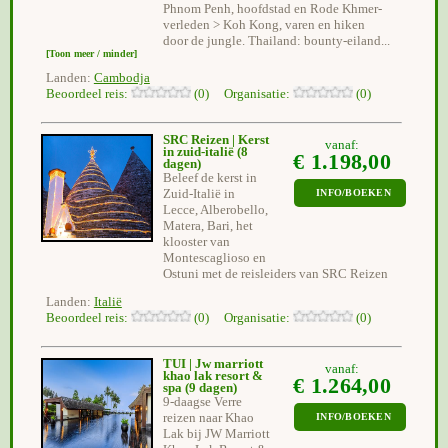
Phnom Penh, hoofdstad en Rode Khmer-
verleden > Koh Kong, varen en hiken
door de jungle. Thailand: bounty-eiland...
[Toon meer / minder]
Landen:
Cambodja
Beoordeel reis:
(0) Organisatie:
(0)
SRC Reizen | Kerst
vanaf:
in zuid-italië
(8
€ 1.198,00
dagen)
Beleef de kerst in
Zuid-Italië in
INFO/BOEKEN
Lecce, Alberobello,
Matera, Bari, het
klooster van
Montescaglioso en
Ostuni met de reisleiders van SRC Reizen
Landen:
Italië
Beoordeel reis:
(0) Organisatie:
(0)
TUI | Jw marriott
vanaf:
khao lak resort &
€ 1.264,00
spa
(9 dagen)
9-daagse Verre
reizen naar Khao
INFO/BOEKEN
Lak bij JW Marriott