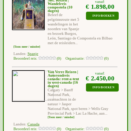
SRC Reizen |
vanaf:
Wandelreis
€ 1.898,00
compostela
(10
dagen)
Beleef de
INFO/BOEKEN
pelgrimsroute met 5
wandelingen in het
noorden van Spanje
en bezoek Burgos,
León, Santiago de Compostela en Bilbao
met de reisleiders...
[Toon meer / minder]
Landen:
Spanje
Beoordeel reis:
(0) Organisatie:
(0)
Van Verre Reizen |
vanaf:
Autorondreis
€ 2.450,00
canada: rent-a-tent
in west-canada
(16
dagen)
INFO/BOEKEN
Calgary > Banff
National Park,
overnachten in de
natuur > Jasper
National Park, spot beren > Wells Gray
Provincial Park > Lac La Hache, aan...
[Toon meer / minder]
Landen:
Canada
Beoordeel reis:
(0) Organisatie:
(0)