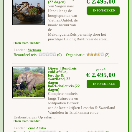
€ 2.495,00
(22 dagen)
Van Saigon naar
Hanoi langs de
INFO/BOEKEN
hoogtepunten van
VietnamOntdek de
mooie natuur van
de
MekongdeltaReis per schip door het
prachtige Halong BayErvaar de sfeer...
[Toon meer / minder]
Landen:
Vietnam
Beoordeel reis:
(0) Organisatie:
(2)
Djoser | Rondreis
vanaf:
zuid-afrika,
€ 2.495,00
lesotho &
swaziland, 22
dagen
INFO/BOEKEN
hotel/chaletreis
(22
dagen)
Complete rondreis
langs Tuinroute en
wildparken Bezoek
aan de koninkrijken Lesotho & Swaziland
Wandelen in Tsitsikamma en de
Drakensbergen Op safari...
[Toon meer / minder]
Landen:
Zuid Afrika