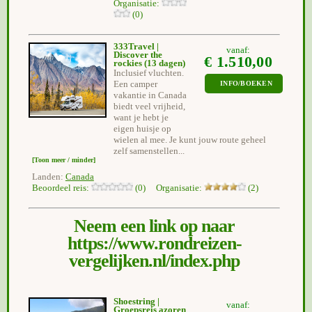
Organisatie:
(0)
333Travel |
vanaf:
Discover the
€ 1.510,00
rockies
(13 dagen)
Inclusief vluchten.
Een camper
INFO/BOEKEN
vakantie in Canada
biedt veel vrijheid,
want je hebt je
eigen huisje op
wielen al mee. Je kunt jouw route geheel
zelf samenstellen...
[Toon meer / minder]
Landen:
Canada
Beoordeel reis:
(0) Organisatie:
(2)
Neem een link op naar
https://www.rondreizen-
vergelijken.nl/index.php
Shoestring |
vanaf:
Groepsreis azoren