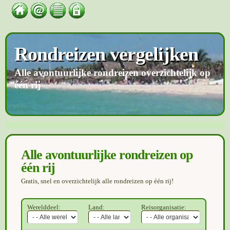
Rondreizen vergelijken
Alle avontuurlijke rondreizen overzichtelijk op
één rij
Alle avontuurlijke rondreizen op
één rij
Gratis, snel en overzichtelijk alle rondreizen op één rij!
Werelddeel:
Land:
Reisorganisatie: