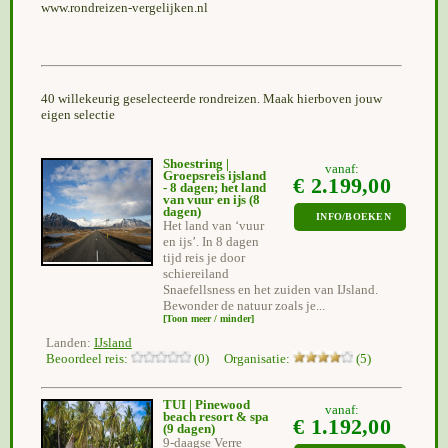
www.rondreizen-vergelijken.nl
40 willekeurig geselecteerde rondreizen. Maak hierboven jouw
eigen selectie
Shoestring |
vanaf:
Groepsreis ijsland
€ 2.199,00
- 8 dagen; het land
van vuur en ijs
(8
dagen)
INFO/BOEKEN
Het land van ‘vuur
en ijs’. In 8 dagen
tijd reis je door
schiereiland
Snaefellsness en het zuiden van IJsland.
Bewonder de natuur zoals je...
[Toon meer / minder]
Landen:
IJsland
Beoordeel reis:
(0) Organisatie:
(5)
TUI | Pinewood
vanaf:
beach resort & spa
€ 1.192,00
(9 dagen)
9-daagse Verre