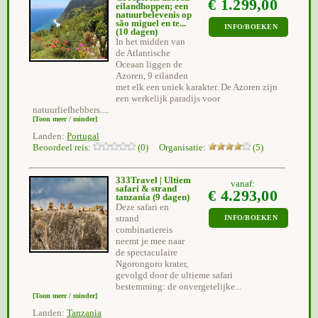
€ 1.299,00
eilandhoppen; een
natuurbelevenis op
são miguel en te...
INFO/BOEKEN
(10 dagen)
In het midden van
de Atlantische
Oceaan liggen de
Azoren, 9 eilanden
met elk een uniek karakter. De Azoren zijn
een werkelijk paradijs voor
natuurliefhebbers....
[Toon meer / minder]
Landen:
Portugal
Beoordeel reis:
(0) Organisatie:
(5)
333Travel | Ultiem
vanaf:
safari & strand
€ 4.293,00
tanzania
(9 dagen)
Deze safari en
strand
INFO/BOEKEN
combinatiereis
neemt je mee naar
de spectaculaire
Ngorongoro krater,
gevolgd door de ultieme safari
bestemming: de onvergetelijke...
[Toon meer / minder]
Landen:
Tanzania