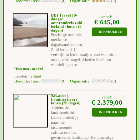
Beoordeel reis:
(0) Organisatie:
(2)
BBI Travel | 8-
vanaf:
daagse
€ 645,00
autorondreis zuid
ierland - hotels
(8
dagen)
INFO/BOEKEN
Prachtige rondreis
met korte
dagafstanden door
Zuid Ierland. U
verblijft in leuke stadjes, van waaruit u
ook goede mogelijkheden heeft om
wandelingen te...
[Toon meer / minder]
Landen:
Ierland
Beoordeel reis:
(0) Organisatie:
(0)
Sawadee |
vanaf:
Familiereis sri
€ 2.379,00
lanka
(20 dagen)
Tijdens de
familiereis Sri
INFO/BOEKEN
Lanka ontdek je
naast de
fascinerende
cultuur ook het
gevarieerde landschap. Het prachtige