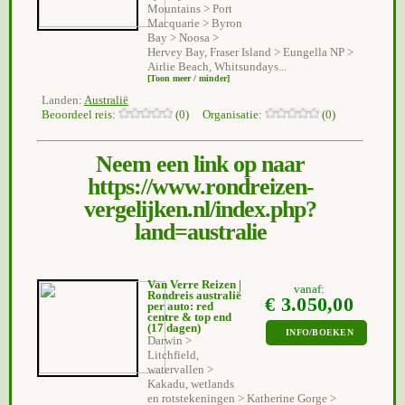
Mountains > Port
Macquarie > Byron
Bay > Noosa >
Hervey Bay, Fraser Island > Eungella NP >
Airlie Beach, Whitsundays...
[Toon meer / minder]
Landen:
Australië
Beoordeel reis:
(0) Organisatie:
(0)
Neem een link op naar
https://www.rondreizen-
vergelijken.nl/index.php?
land=australie
Van Verre Reizen |
vanaf:
Rondreis australië
€ 3.050,00
per auto: red
centre & top end
(17 dagen)
INFO/BOEKEN
Darwin >
Litchfield,
watervallen >
Kakadu, wetlands
en rotstekeningen > Katherine Gorge >