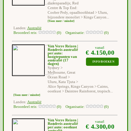
dierenparadijs; Red
Centre & Top End:
Coober Pedy, opaalhoofdstad > Uluru,
bijzondere monoliet > Kings Canyon...
[Toon meer / minder]
Landen:
Australië
Beoordeel reis:
(0) Organisatie:
(0)
Van Verre Reizen |
vanaf:
Rondreis australië
€ 4.150,00
per auto:
hoogtepunten van
australië
(17
INFO/BOEKEN
dagen)
Sydney >
Melbourne, Great
Ocean Road >
Uluru, Kata Tjuta >
Alice Springs, Kings Canyon > Cairns,
oostkust > Daintree Rainforest, tropisch...
[Toon meer / minder]
Landen:
Australië
Beoordeel reis:
(0) Organisatie:
(0)
Van Verre Reizen |
vanaf:
Rondreis australië
€ 4.300,00
per auto: oostkust
australië