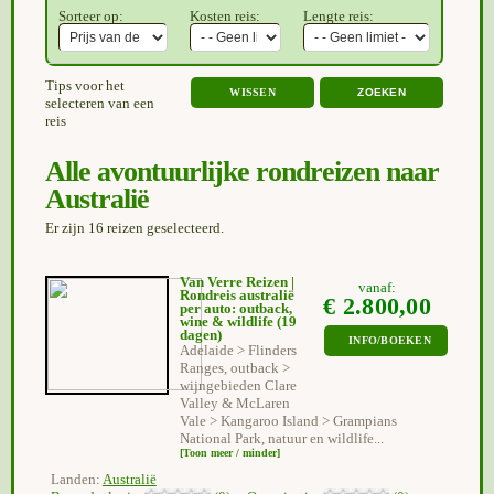
Sorteer op:
Kosten reis:
Lengte reis:
Tips voor het
WISSEN
selecteren van een
reis
Alle avontuurlijke rondreizen naar
Australië
Er zijn 16 reizen geselecteerd.
Van Verre Reizen |
vanaf:
Rondreis australië
€ 2.800,00
per auto: outback,
wine & wildlife
(19
dagen)
INFO/BOEKEN
Adelaide > Flinders
Ranges, outback >
wijngebieden Clare
Valley & McLaren
Vale > Kangaroo Island > Grampians
National Park, natuur en wildlife...
[Toon meer / minder]
Landen:
Australië