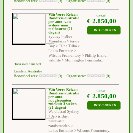
Beoordeel reis:
(0) Organisatie:
(0)
Van Verre Reizen |
vanaf:
Rondreis australië
€ 2.850,00
per auto: van
sydney naar
melbourne
(21
INFO/BOEKEN
dagen)
Sydney > Blue
Mountains > Jervis
Bay > Tilba Tilba >
Lakes Entrance >
Wilsons Promontory > Phillip Island,
wildlife > Mornington Peninsula...
[Toon meer / minder]
Landen:
Australië
Beoordeel reis:
(0) Organisatie:
(0)
Van Verre Reizen |
vanaf:
Rondreis australië
€ 2.850,00
per auto:
hoogtepunten
zuidkust 3 weken
INFO/BOEKEN
(21 dagen)
Wereldstad Sydney
> Jervis Bay,
parelwitte
zandstranden >
Lakes Entrance > Wilsons Promontory,