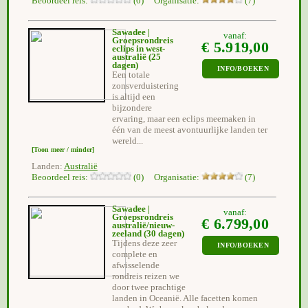
Beoordeel reis:
(0) Organisatie:
(7)
Sawadee |
vanaf:
Groepsrondreis
€ 5.919,00
eclips in west-
australië
(25
dagen)
INFO/BOEKEN
Een totale
zonsverduistering
is altijd een
bijzondere
ervaring, maar een eclips meemaken in
één van de meest avontuurlijke landen ter
wereld...
[Toon meer / minder]
Landen:
Australië
Beoordeel reis:
(0) Organisatie:
(7)
Sawadee |
vanaf:
Groepsrondreis
€ 6.799,00
australië/nieuw-
zeeland
(30 dagen)
Tijdens deze zeer
INFO/BOEKEN
complete en
afwisselende
rondreis reizen we
door twee prachtige
landen in Oceanië. Alle facetten komen