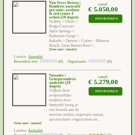
Van Verre Reizen |
vanaf:
Rondreis australië
€ 5.050,00
per auto: oostkust
& red center 4
weken
(28 dagen)
INFO/BOEKEN
Sydney > Uluru >
Kings Canyon>
Alice Springs >
Katherine Gorge >
Kakadu > Darwin > Cairns > Mission
Beach, Great Barrier Reef >...
[Toon meer / minder]
Landen:
Australië
Beoordeel reis:
(0) Organisatie:
(0)
Sawadee |
vanaf:
Groepsrondreis
€ 5.279,00
australië
(28
dagen)
Tijdens deze
INFO/BOEKEN
avontuurlijke
rondreis door
Australië breng je
een bezoek aan de
mooiste steden, ongerepte natuur,
spectaculaire vergezichten én...
[Toon meer / minder]
Landen:
Australië