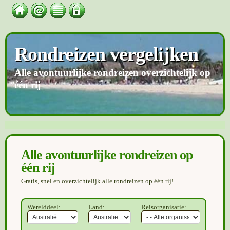
Rondreizen vergelijken
Alle avontuurlijke rondreizen overzichtelijk op
één rij
Alle avontuurlijke rondreizen op
één rij
Gratis, snel en overzichtelijk alle rondreizen op één rij!
Werelddeel:
Land:
Reisorganisatie: