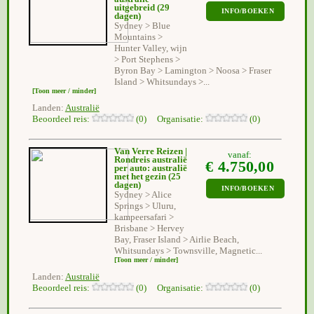
uitgebreid
(29
INFO/BOEKEN
dagen)
Sydney > Blue
Mountains >
Hunter Valley, wijn
> Port Stephens >
Byron Bay > Lamington > Noosa > Fraser
Island > Whitsundays >...
[Toon meer / minder]
Landen:
Australië
Beoordeel reis:
(0) Organisatie:
(0)
Van Verre Reizen |
vanaf:
Rondreis australië
€ 4.750,00
per auto: australië
met het gezin
(25
dagen)
INFO/BOEKEN
Sydney > Alice
Springs > Uluru,
kampeersafari >
Brisbane > Hervey
Bay, Fraser Island > Airlie Beach,
Whitsundays > Townsville, Magnetic...
[Toon meer / minder]
Landen:
Australië
Beoordeel reis:
(0) Organisatie:
(0)