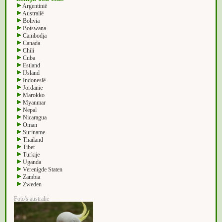
Argentinië
Australië
Bolivia
Botswana
Cambodja
Canada
Chili
Cuba
Estland
IJsland
Indonesië
Jordanië
Marokko
Myanmar
Nepal
Nicaragua
Oman
Suriname
Thailand
Tibet
Turkije
Uganda
Verenigde Staten
Zambia
Zweden
Foto's australie