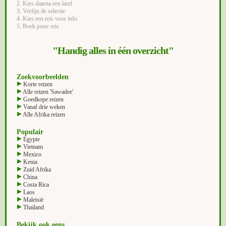
2. Kies daarna een land
3. Verfijn de selectie
4. Kies een reis voor info
5. Boek jouw reis
"Handig alles in één overzicht"
Zoekvoorbeelden
Korte reizen
Alle reizen 'Sawadee'
Goedkope reizen
Vanaf drie weken
Alle Afrika reizen
Populair
Egypte
Vietnam
Mexico
Kenia
Zuid Afrika
China
Costa Rica
Laos
Maleisië
Thailand
Bekijk ook eens