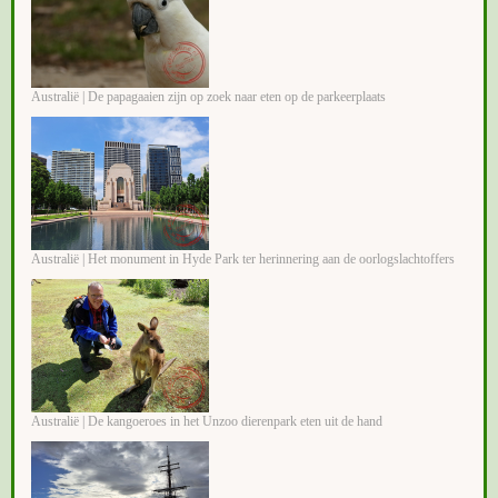
Australië | De papagaaien zijn op zoek naar eten op de parkeerplaats
Australië | Het monument in Hyde Park ter herinnering aan de oorlogslachtoffers
Australië | De kangoeroes in het Unzoo dierenpark eten uit de hand