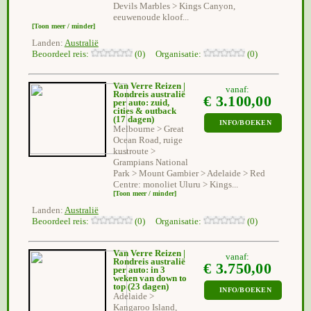
Devils Marbles > Kings Canyon,
eeuwenoude kloof...
[Toon meer / minder]
Landen:
Australië
Beoordeel reis:
(0) Organisatie:
(0)
Van Verre Reizen |
vanaf:
Rondreis australië
€ 3.100,00
per auto: zuid,
cities & outback
(17 dagen)
INFO/BOEKEN
Melbourne > Great
Ocean Road, ruige
kustroute >
Grampians National
Park > Mount Gambier > Adelaide > Red
Centre: monoliet Uluru > Kings...
[Toon meer / minder]
Landen:
Australië
Beoordeel reis:
(0) Organisatie:
(0)
Van Verre Reizen |
vanaf:
Rondreis australië
€ 3.750,00
per auto: in 3
weken van down to
top
(23 dagen)
INFO/BOEKEN
Adelaide >
Kangaroo Island,