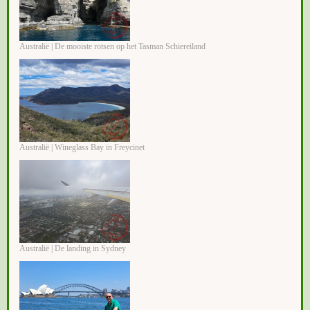
Australië | De mooiste rotsen op het Tasman Schiereiland
Australië | Wineglass Bay in Freycinet
Australië | De landing in Sydney