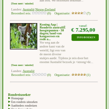
aan bod. We bezoeken bekende...
[Toon meer / minder]
Landen:
Australië
Nieuw-Zeeland
Beoordeel reis:
(0) Organisatie:
(7)
Koning Aap |
vanaf:
Rondreis australiË
€ 7.295,00
hoogtepunten - 30
dagen; land van
kangoeroes en
INFO/BOEKEN
rode a...
Ver weg aan de
andere kant van de
wereld, ligt een van
de meest diverse
stukjes aarde. Tijdens je reis door het
enorme Australië bezoek je <strong>de...
[Toon meer / minder]
Landen:
Australië
Beoordeel reis:
(0) Organisatie:
(1)
Rondreiszoeker
Homepage
Een rondreis uitzoeken
Aanbieders rondreizen