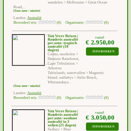
wandelen > Melbourne > Great Ocean
Road,...
[Toon meer / minder]
Landen:
Australië
Beoordeel reis:
(0) Organisatie:
(0)
Van Verre Reizen |
vanaf:
Rondreis australië
€ 2.950,00
per auto: tropisch
australië
(18
dagen)
INFO/BOEKEN
Cairns, snorkelen >
Daintree Rainforest,
Cape Tribulation >
Atherton
Tablelands, watervallen > Magnetic
Island, wallabys > Airlie Beach,
Whitsundays...
[Toon meer / minder]
Landen:
Australië
Beoordeel reis:
(0) Organisatie:
(0)
Van Verre Reizen |
vanaf:
Rondreis australië
€ 3.050,00
per auto: oostkust
australië in 3
weken
(21 dagen)
INFO/BOEKEN
Sydney > Blue