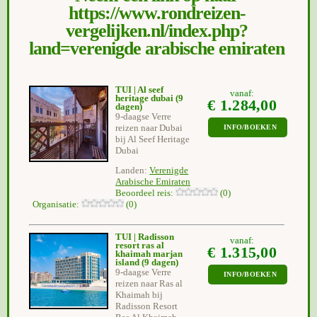
https://www.rondreizen-
vergelijken.nl/index.php?
land=verenigde arabische emiraten
TUI | Al seef
vanaf:
heritage dubai
(9
€ 1.284,00
dagen)
9-daagse Verre
reizen naar Dubai
INFO/BOEKEN
bij Al Seef Heritage
Dubai
Landen:
Verenigde
Arabische Emiraten
Beoordeel reis:
(0)
Organisatie:
(0)
TUI | Radisson
vanaf:
resort ras al
€ 1.315,00
khaimah marjan
island
(9 dagen)
9-daagse Verre
INFO/BOEKEN
reizen naar Ras al
Khaimah bij
Radisson Resort