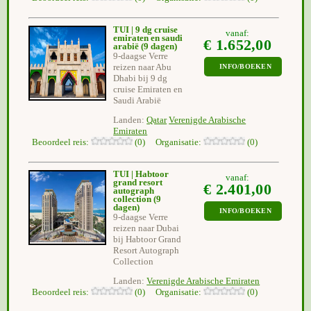
TUI | 9 dg cruise
vanaf:
emiraten en saudi
€ 1.652,00
arabië
(9 dagen)
9-daagse Verre
reizen naar Abu
INFO/BOEKEN
Dhabi bij 9 dg
cruise Emiraten en
Saudi Arabië
Landen:
Qatar
Verenigde Arabische
Emiraten
Beoordeel reis:
(0) Organisatie:
(0)
TUI | Habtoor
vanaf:
grand resort
€ 2.401,00
autograph
collection
(9
dagen)
INFO/BOEKEN
9-daagse Verre
reizen naar Dubai
bij Habtoor Grand
Resort Autograph
Collection
Landen:
Verenigde Arabische Emiraten
Beoordeel reis:
(0) Organisatie:
(0)