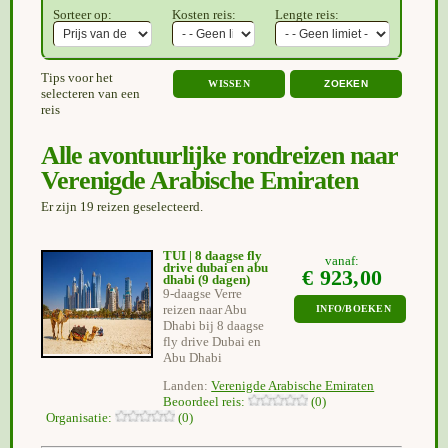
Sorteer op:
Kosten reis:
Lengte reis:
Tips voor het
WISSEN
selecteren van een
reis
Alle avontuurlijke rondreizen naar
Verenigde Arabische Emiraten
Er zijn 19 reizen geselecteerd.
TUI | 8 daagse fly
vanaf:
drive dubai en abu
€ 923,00
dhabi
(9 dagen)
9-daagse Verre
reizen naar Abu
INFO/BOEKEN
Dhabi bij 8 daagse
fly drive Dubai en
Abu Dhabi
Landen:
Verenigde Arabische Emiraten
Beoordeel reis:
(0)
Organisatie:
(0)