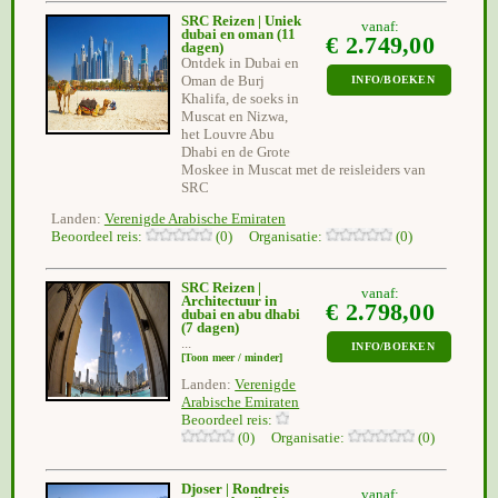
SRC Reizen | Uniek
vanaf:
dubai en oman
(11
€ 2.749,00
dagen)
Ontdek in Dubai en
Oman de Burj
INFO/BOEKEN
Khalifa, de soeks in
Muscat en Nizwa,
het Louvre Abu
Dhabi en de Grote
Moskee in Muscat met de reisleiders van
SRC
Landen:
Verenigde Arabische Emiraten
Beoordeel reis:
(0) Organisatie:
(0)
SRC Reizen |
vanaf:
Architectuur in
€ 2.798,00
dubai en abu dhabi
(7 dagen)
...
INFO/BOEKEN
[Toon meer / minder]
Landen:
Verenigde
Arabische Emiraten
Beoordeel reis:
(0) Organisatie:
(0)
Djoser | Rondreis
vanaf: