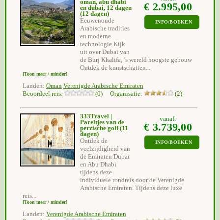
oman, abu dhabi
€ 2.995,00
en dubai, 12 dagen
(12 dagen)
Eeuwenoude
INFO/BOEKEN
Arabische tradities
en moderne
technologie Kijk
uit over Dubai van
de Burj Khalifa, ’s wereld hoogste gebouw
Ontdek de kunstschatten...
[Toon meer / minder]
Landen:
Oman
Verenigde Arabische Emiraten
Beoordeel reis:
(0) Organisatie:
(2)
333Travel |
vanaf:
Pareltjes van de
€ 3.739,00
perzische golf
(11
dagen)
Ontdek de
INFO/BOEKEN
veelzijdigheid van
de Emiraten Dubai
en Abu Dhabi
tijdens deze
individuele rondreis door de Verenigde
Arabische Emiraten. Tijdens deze luxe
reis...
[Toon meer / minder]
Landen:
Verenigde Arabische Emiraten