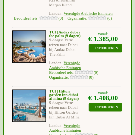
Ras Al Khaimah
Marjan Island
Landen:
Verenigde Arabische Emiraten
Beoordeel reis:
(0) Organisatie:
(0)
TUI | Andaz dubai
vanaf:
the palm
(9 dagen)
€ 1.385,00
9-daagse Verre
reizen naar Dubai
INFO/BOEKEN
bij Andaz Dubai
The Palm
Landen:
Verenigde
Arabische Emiraten
Beoordeel reis:
(0)
Organisatie:
(0)
TUI | Hilton
vanaf:
garden inn dubai
€ 1.408,00
al mina
(9 dagen)
9-daagse Verre
reizen naar Dubai
INFO/BOEKEN
bij Hilton Garden
Inn Dubai Al Mina
Landen:
Verenigde
Arabische Emiraten