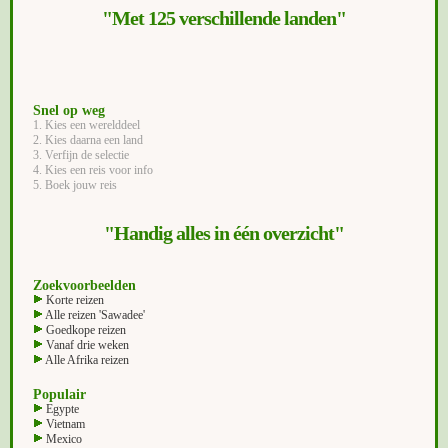
"Met 125 verschillende landen"
Snel op weg
1. Kies een werelddeel
2. Kies daarna een land
3. Verfijn de selectie
4. Kies een reis voor info
5. Boek jouw reis
"Handig alles in één overzicht"
Zoekvoorbeelden
Korte reizen
Alle reizen 'Sawadee'
Goedkope reizen
Vanaf drie weken
Alle Afrika reizen
Populair
Egypte
Vietnam
Mexico