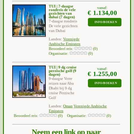
TUI | 7-daagse
vanaf:
rondreis de vele
€ 1.134,00
gezichten van
dubai
(7 dagen)
7-daagse rondreis
INFO/BOEKEN
De vele gezichten
van Dubai
Landen:
Verenigde
Arabische Emiraten
Beoordeel reis:
(0)
Organisatie:
(0)
TUI | 9 dg cruise
vanaf:
perzische golf
(9
€ 1.255,00
dagen)
9-daagse Verre
reizen naar Abu
INFO/BOEKEN
Dhabi bij 9 dg
cruise Perzische
Golf
Landen:
Oman
Verenigde Arabische
Emiraten
Beoordeel reis:
(0) Organisatie:
(0)
Neem een link op naar