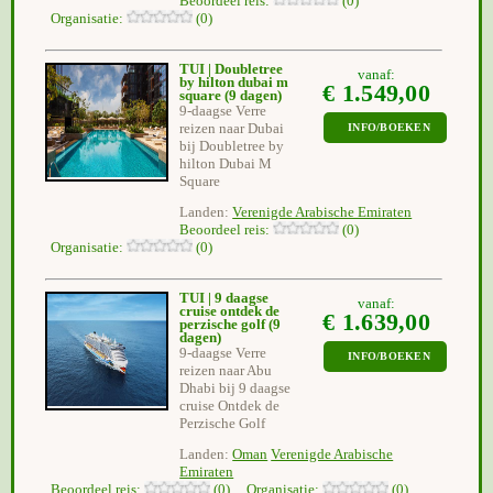
Beoordeel reis:
(0)
Organisatie:
(0)
TUI | Doubletree
vanaf:
by hilton dubai m
€ 1.549,00
square
(9 dagen)
9-daagse Verre
reizen naar Dubai
INFO/BOEKEN
bij Doubletree by
hilton Dubai M
Square
Landen:
Verenigde Arabische Emiraten
Beoordeel reis:
(0)
Organisatie:
(0)
TUI | 9 daagse
vanaf:
cruise ontdek de
€ 1.639,00
perzische golf
(9
dagen)
9-daagse Verre
INFO/BOEKEN
reizen naar Abu
Dhabi bij 9 daagse
cruise Ontdek de
Perzische Golf
Landen:
Oman
Verenigde Arabische
Emiraten
Beoordeel reis:
(0) Organisatie:
(0)