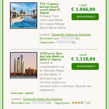
TUI | Centara
vanaf:
mirage beach
€ 1.066,00
resort dubai
(9
dagen)
9-daagse Verre
INFO/BOEKEN
reizen naar Dubai
bij Centara Mirage
Beach Resort Dubai
Landen:
Verenigde Arabische Emiraten
Beoordeel reis:
(0)
Organisatie:
(0)
333Travel | Best
vanaf:
deal abu dhabi en
€ 1.118,00
dubai
(7 dagen)
Ontdek de
veelzijdigheid van
INFO/BOEKEN
de Emiraten Dubai
en Abu Dhabi. U
heeft genoeg tijd
om deze steden van
uitersten zelf te verkennen. Bezoek een
traditionele...
[Toon meer / minder]
Landen:
Verenigde Arabische Emiraten
Beoordeel reis:
(0) Organisatie:
(2)