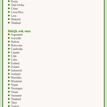
Kenia
Zuid Afrika
China
Costa Rica
Laos
Maleisië
Thailand
Bekijk ook eens
Argentinië
Australië
Bolivia
Botswana
Cambodja
Canada
Chili
Cuba
Estland
IJsland
Indonesië
Jordanië
Marokko
Myanmar
Nepal
Nicaragua
Oman
Suriname
Thailand
Tibet
Turkije