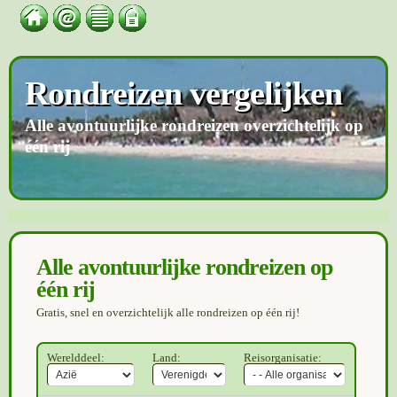
Rondreizen vergelijken
Alle avontuurlijke rondreizen overzichtelijk op
één rij
Alle avontuurlijke rondreizen op
één rij
Gratis, snel en overzichtelijk alle rondreizen op één rij!
Werelddeel:
Land:
Reisorganisatie: