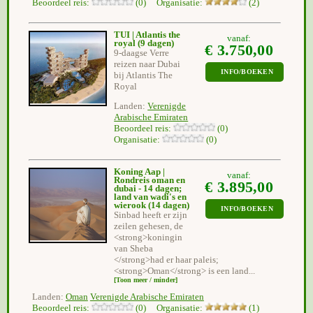
Beoordeel reis:
(0) Organisatie:
(2)
TUI | Atlantis the
vanaf:
royal
(9 dagen)
€ 3.750,00
9-daagse Verre
reizen naar Dubai
INFO/BOEKEN
bij Atlantis The
Royal
Landen:
Verenigde
Arabische Emiraten
Beoordeel reis:
(0)
Organisatie:
(0)
Koning Aap |
vanaf:
Rondreis oman en
€ 3.895,00
dubai - 14 dagen;
land van wadi's en
wierook
(14 dagen)
INFO/BOEKEN
Sinbad heeft er zijn
zeilen gehesen, de
<strong>koningin
van Sheba
</strong>had er haar paleis;
<strong>Oman</strong> is een land...
[Toon meer / minder]
Landen:
Oman
Verenigde Arabische Emiraten
Beoordeel reis:
(0) Organisatie:
(1)