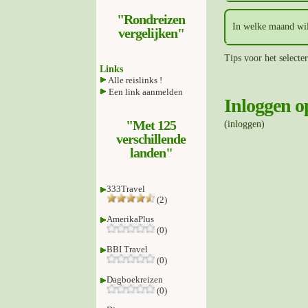
"Rondreizen
In welke maand wil
vergelijken"
Tips voor het selecte
Links
Alle reislinks !
Een link aanmelden
Inloggen o
"Met 125
(inloggen)
verschillende
landen"
333Travel
(2)
AmerikaPlus
(0)
BBI Travel
(0)
Dagboekreizen
(0)