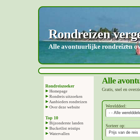
Rondreizen verge
Alle avontuurlijke rondreizen ove
Alle avontu
Rondreiszoeker
Gratis, snel en overzi
Homepage
Rondreis uitzoeken
Aanbieders rondreizen
Werelddeel:
Over deze website
Top 10
Bijzonderste landen
Sorteer op:
Bucketlist reistips
Watervallen