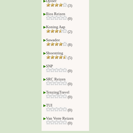
Djoser
(3)
Ilios Reizen
(0)
Koning Aap
(2)
Sawadee
(8)
Shoestring
(5)
SNP
(0)
SRC Reizen
(0)
TenzingTravel
(0)
TUI
(0)
Van Verre Reizen
(0)